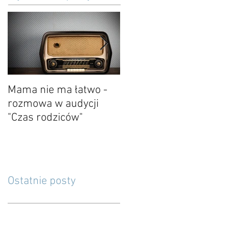
Mama nie ma łatwo -
O kończeniu i
rozmowa w audycji
pożegnaniu
"Czas rodziców"
Ostatnie posty