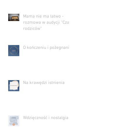
Mama nie ma łatwo -
rozmowa w audycji "Czas
rodziców"
O kończeniu i pożegnaniu
Na krawędzi istnienia
Wdzięczność i nostalgia