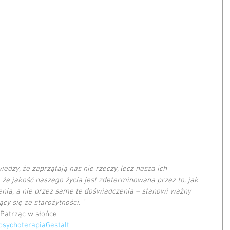
edzy, że zaprzątają nas nie rzeczy, lecz nasza ich 
, że jakość naszego życia jest zdeterminowana przez to, jak 
nia, a nie przez same te doświadczenia – stanowi ważny 
ący się ze starożytności. "
        Irvin Yalom, Patrząc w słońce
psychoterapiaGestalt