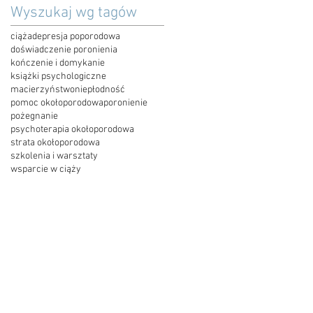
Wyszukaj wg tagów
ciąża
depresja poporodowa
doświadczenie poronienia
kończenie i domykanie
książki psychologiczne
macierzyństwo
niepłodność
pomoc okołoporodowa
poronienie
pożegnanie
psychoterapia okołoporodowa
strata okołoporodowa
szkolenia i warsztaty
wsparcie w ciąży