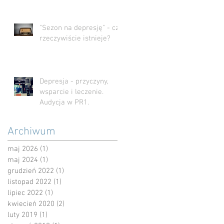
"Sezon na depresję" - czy
rzeczywiście istnieje?
Depresja - przyczyny,
wsparcie i leczenie.
Audycja w PR1.
Archiwum
maj 2026
(1)
1 post
maj 2024
(1)
1 post
grudzień 2022
(1)
1 post
listopad 2022
(1)
1 post
lipiec 2022
(1)
1 post
kwiecień 2020
(2)
2 posty
luty 2019
(1)
1 post