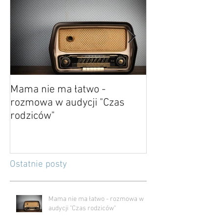
Mama nie ma łatwo -
O kończeniu i p
rozmowa w audycji "Czas
rodziców"
Ostatnie posty
Mama nie ma łatwo - rozmowa w
audycji "Czas rodziców"