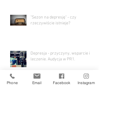
"Sezon na depresję" - czy
rzeczywiście istnieje?
Depresja - przyczyny, wsparcie i
leczenie. Audycja w PR1.
Phone
Email
Facebook
Instagram
Archiwum
maj 2026
(1)
1 post
maj 2024
(1)
1 post
grudzień 2022
(1)
1 post
listopad 2022
(1)
1 post
lipiec 2022
(1)
1 post