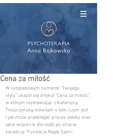
Cena za miłość
W listopadowym numerze "Twojego 
stylu" ukazał się artykuł "Cena za miłość", 
w którym rozmawiając z Katarzyną 
Troszczyńską mówiłam o tym, czym jest 
i jak może przebiegać proces żałoby oraz 
jakie wsparcie dla osób po stracie 
świadczy "Fundacja Nagle Sami".