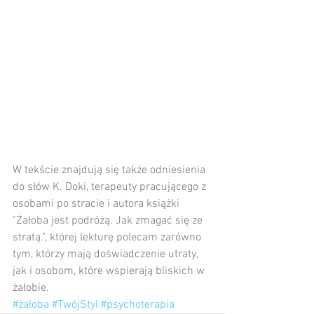
W tekście znajdują się także odniesienia 
do słów K. Doki, terapeuty pracującego z 
osobami po stracie i autora książki 
"Żałoba jest podróżą. Jak zmagać się ze 
stratą.", której lekturę polecam zarówno 
tym, którzy mają doświadczenie utraty, 
jak i osobom, które wspierają bliskich w 
żałobie.
#żałoba
#TwójStyl
#psychoterapia