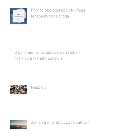
Pomoc okołoporodowa - moja
terapeutyczna droga
O poronieniu i przeżywaniu żałoby -
rozmowa w Hello Zdrowie
Nadzieja
Jakie są mity dotyczące żałoby?