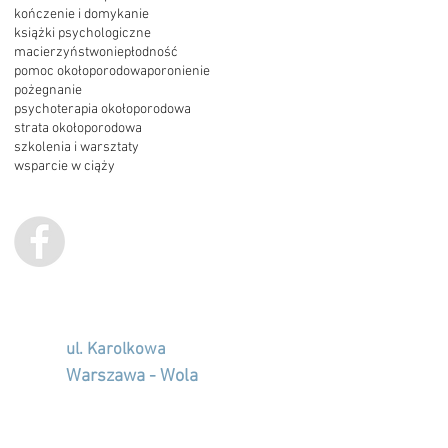
kończenie i domykanie
książki psychologiczne
macierzyństwo
niepłodność
pomoc okołoporodowa
poronienie
pożegnanie
psychoterapia okołoporodowa
strata okołoporodowa
szkolenia i warsztaty
wsparcie w ciąży
ul. Karolkowa
Warszawa - Wola