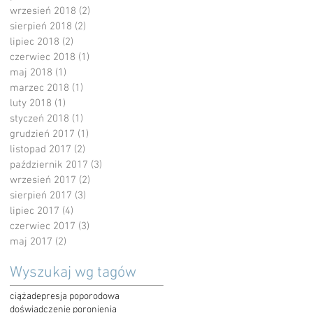
wrzesień 2018
(2)
2 posty
sierpień 2018
(2)
2 posty
lipiec 2018
(2)
2 posty
czerwiec 2018
(1)
1 post
maj 2018
(1)
1 post
marzec 2018
(1)
1 post
luty 2018
(1)
1 post
styczeń 2018
(1)
1 post
grudzień 2017
(1)
1 post
listopad 2017
(2)
2 posty
październik 2017
(3)
3 posty
wrzesień 2017
(2)
2 posty
sierpień 2017
(3)
3 posty
lipiec 2017
(4)
4 posty
czerwiec 2017
(3)
3 posty
maj 2017
(2)
2 posty
Wyszukaj wg tagów
ciąża
depresja poporodowa
doświadczenie poronienia