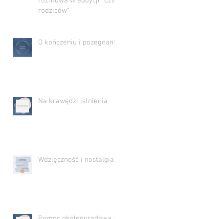
rozmowa w audycji "Czas
rodziców"
O kończeniu i pożegnaniu
Na krawędzi istnienia
Wdzięczność i nostalgia
Pomoc okołoporodowa -