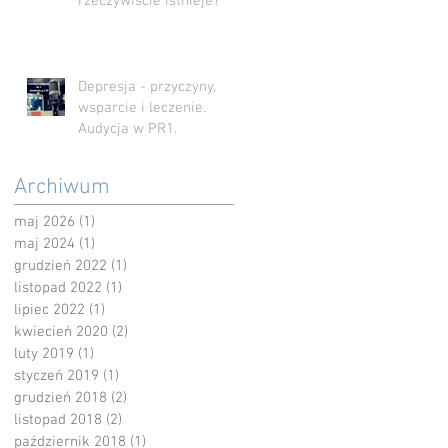
rzeczywiście istnieje?
Depresja - przyczyny,
wsparcie i leczenie.
Audycja w PR1.
Archiwum
maj 2026
(1)
1 post
maj 2024
(1)
1 post
grudzień 2022
(1)
1 post
listopad 2022
(1)
1 post
lipiec 2022
(1)
1 post
kwiecień 2020
(2)
2 posty
luty 2019
(1)
1 post
styczeń 2019
(1)
1 post
grudzień 2018
(2)
2 posty
listopad 2018
(2)
2 posty
październik 2018
(1)
1 post