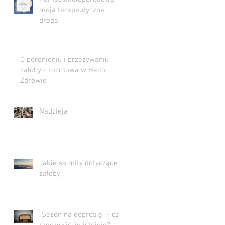
moja terapeutyczna
droga
O poronieniu i przeżywaniu
żałoby - rozmowa w Hello
Zdrowie
Nadzieja
Jakie są mity dotyczące
żałoby?
"Sezon na depresję" - czy