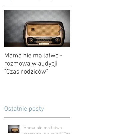
.
Mama nie ma łatwo -
O kończeniu i
rozmowa w audycji
pożegnaniu
"Czas rodziców"
Ostatnie posty
Mama nie ma łatwo -