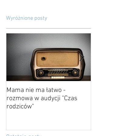
Wyróżnione posty
Mama nie ma łatwo -
O kończeniu i p
rozmowa w audycji "Czas
rodziców"