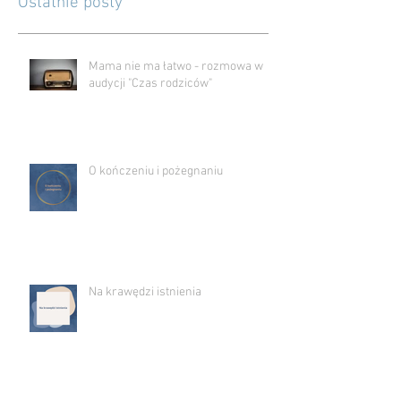
Ostatnie posty
Mama nie ma łatwo - rozmowa w
audycji "Czas rodziców"
O kończeniu i pożegnaniu
Na krawędzi istnienia