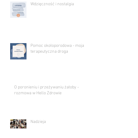
Wdzięczność i nostalgia
Pomoc okołoporodowa - moja
terapeutyczna droga
O poronieniu i przeżywaniu żałoby -
rozmowa w Hello Zdrowie
Nadzieja