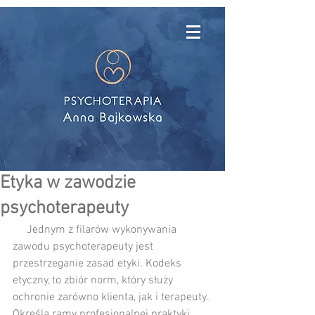
Etyka w zawodzie
psychoterapeuty
     Jednym z filarów wykonywania 
zawodu psychoterapeuty jest 
przestrzeganie zasad etyki. Kodeks 
etyczny, to zbiór norm, który służy 
ochronie zarówno klienta, jak i terapeuty. 
Określa ramy profesjonalnej praktyki 