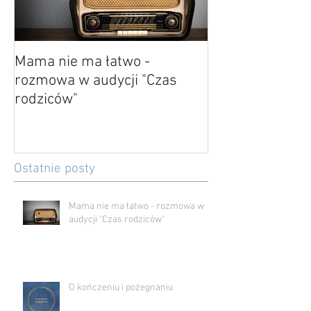
Mama nie ma łatwo -
O kończeniu i p
rozmowa w audycji "Czas
rodziców"
Ostatnie posty
Mama nie ma łatwo - rozmowa w
audycji "Czas rodziców"