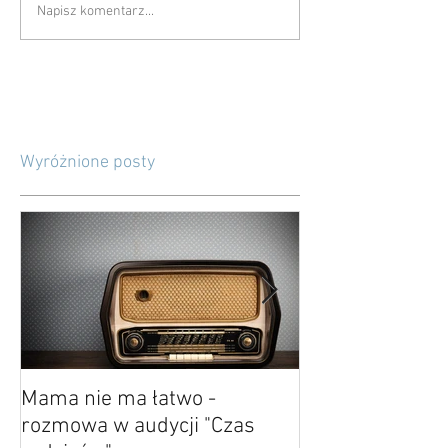
Napisz komentarz...
Wyróżnione posty
Mama nie ma łatwo -
O kończeniu i p
rozmowa w audycji "Czas