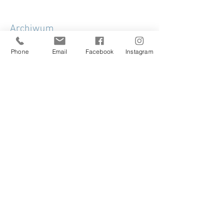
Archiwum
Phone
Email
Facebook
Instagram
maj 2026
(1)
1 post
maj 2024
(1)
1 post
grudzień 2022
(1)
1 post
listopad 2022
(1)
1 post
lipiec 2022
(1)
1 post
kwiecień 2020
(2)
2 posty
luty 2019
(1)
1 post
styczeń 2019
(1)
1 post
grudzień 2018
(2)
2 posty
listopad 2018
(2)
2 posty
październik 2018
(1)
1 post
wrzesień 2018
(2)
2 posty
sierpień 2018
(2)
2 posty
lipiec 2018
(2)
2 posty
czerwiec 2018
(1)
1 post