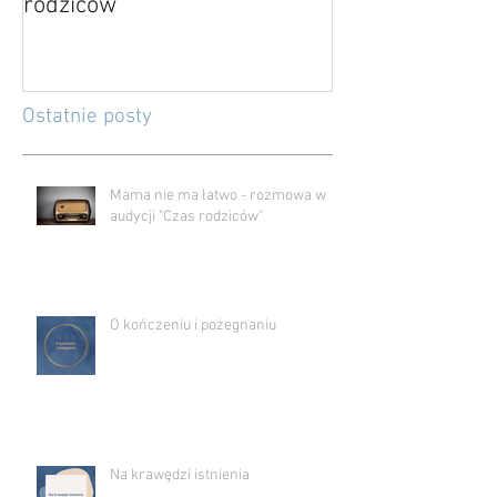
rodziców"
Ostatnie posty
Mama nie ma łatwo - rozmowa w
audycji "Czas rodziców"
O kończeniu i pożegnaniu
Na krawędzi istnienia