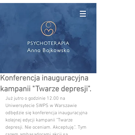
Konferencja inauguracyjna
kampanii "Twarze depresji".
Już jutro o godzinie 12.00 na 
Uniwersytecie SWPS w Warszawie 
odbędzie się konferencja inauguracyjna 
kolejnej edycji kampanii "Twarze 
depresji. Nie oceniam. Akceptuję.". Tym 
razem ambasadorami akcji są 