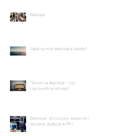
Nadzieja
Jakie są mity dotyczące żałoby?
"Sezon na depresję" - czy
rzeczywiście istnieje?
Depresja - przyczyny, wsparcie i
leczenie. Audycja w PR1.