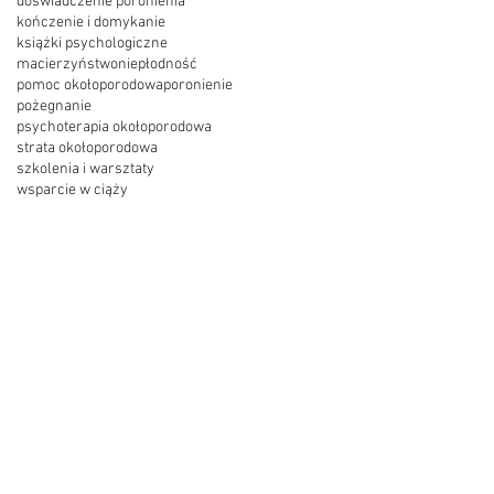
doświadczenie poronienia
kończenie i domykanie
książki psychologiczne
macierzyństwo
niepłodność
pomoc okołoporodowa
poronienie
pożegnanie
psychoterapia okołoporodowa
strata okołoporodowa
szkolenia i warsztaty
wsparcie w ciąży