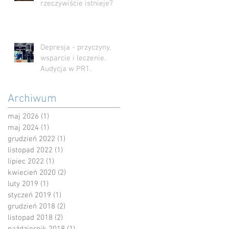
rzeczywiście istnieje?
Depresja - przyczyny,
wsparcie i leczenie.
Audycja w PR1.
Archiwum
maj 2026
(1)
1 post
maj 2024
(1)
1 post
grudzień 2022
(1)
1 post
listopad 2022
(1)
1 post
lipiec 2022
(1)
1 post
kwiecień 2020
(2)
2 posty
luty 2019
(1)
1 post
styczeń 2019
(1)
1 post
grudzień 2018
(2)
2 posty
listopad 2018
(2)
2 posty
październik 2018
(1)
1 post