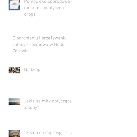
Pomoc okołoporodowa -
moja terapeutyczna
droga
O poronieniu i przeżywaniu
żałoby - rozmowa w Hello
Zdrowie
Nadzieja
Jakie są mity dotyczące
żałoby?
"Sezon na depresję" - czy