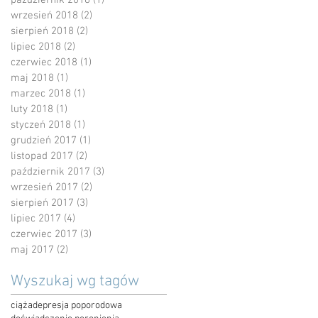
wrzesień 2018
(2)
2 posty
sierpień 2018
(2)
2 posty
lipiec 2018
(2)
2 posty
czerwiec 2018
(1)
1 post
maj 2018
(1)
1 post
marzec 2018
(1)
1 post
luty 2018
(1)
1 post
styczeń 2018
(1)
1 post
grudzień 2017
(1)
1 post
listopad 2017
(2)
2 posty
październik 2017
(3)
3 posty
wrzesień 2017
(2)
2 posty
sierpień 2017
(3)
3 posty
lipiec 2017
(4)
4 posty
czerwiec 2017
(3)
3 posty
maj 2017
(2)
2 posty
Wyszukaj wg tagów
ciąża
depresja poporodowa