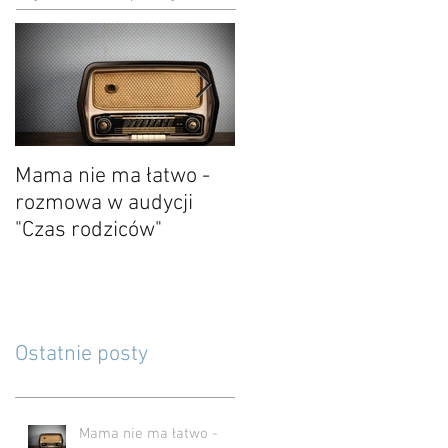
Mama nie ma łatwo -
O kończeniu i
rozmowa w audycji
pożegnaniu
"Czas rodziców"
Ostatnie posty
Mama nie ma łatwo -