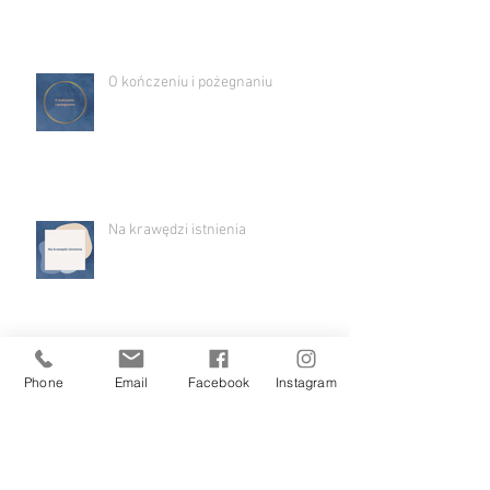
Mama nie ma łatwo - rozmowa w
audycji "Czas rodziców"
O kończeniu i pożegnaniu
Na krawędzi istnienia
Phone
Email
Facebook
Instagram
Wdzięczność i nostalgia