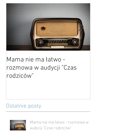
Wyróżnione posty
Mama nie ma łatwo -
O kończeniu i p
rozmowa w audycji "Czas
rodziców"
Ostatnie posty