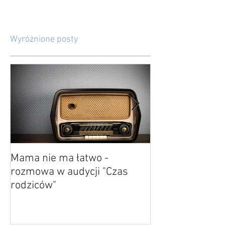
Wyróżnione posty
Mama nie ma łatwo -
O kończeniu i p
rozmowa w audycji "Czas
rodziców"