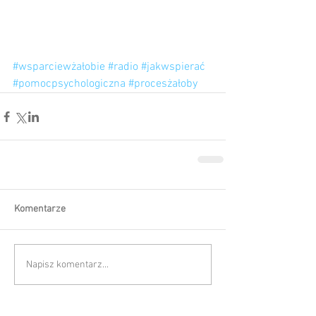
#wsparciewżałobie
#radio
#jakwspierać
#pomocpsychologiczna
#procesżałoby
Komentarze
Napisz komentarz...