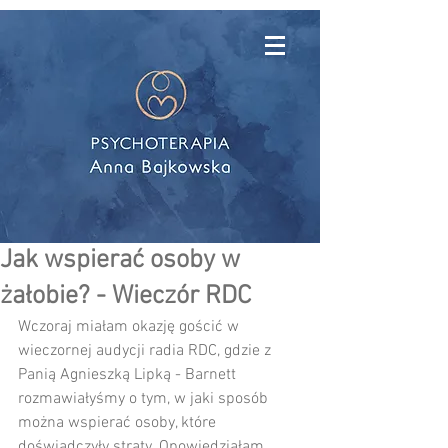
Jak wspierać osoby w
żałobie? - Wieczór RDC
Wczoraj miałam okazję gościć w 
wieczornej audycji radia RDC, gdzie z 
Panią Agnieszką Lipką - Barnett 
rozmawiałyśmy o tym, w jaki sposób 
można wspierać osoby, które 
doświadczyły straty. Opowiedziałam 