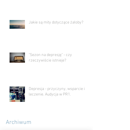
Jakie są mity dotyczące żałoby?
"Sezon na depresję" - czy
rzeczywiście istnieje?
Depresja - przyczyny, wsparcie i
leczenie. Audycja w PR1.
Archiwum